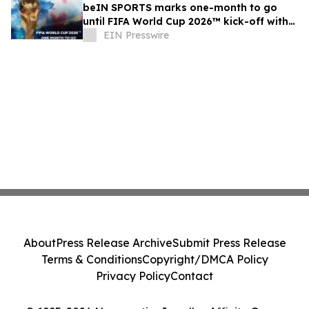
beIN SPORTS marks one-month to go
until FIFA World Cup 2026™ kick-off with
extensive special coverage on 11 May
EIN Presswire
About
Press Release Archive
Submit Press Release
Terms & Conditions
Copyright/DMCA Policy
Privacy Policy
Contact