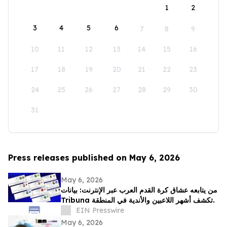
1
2
3
4
5
6
7
8
9
10
11
12
13
14
15
16
17
18
19
20
21
22
23
24
25
26
27
28
29
30
31
Press releases published on May 6, 2026
May 6, 2026
من يتابعه عشاق كرة القدم العرب عبر الإنترنت: بيانات
Tribuna تكشف أشهر اللاعبين والأندية في المنطقة.
EIN Presswire
May 6, 2026